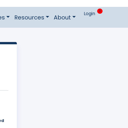
0
Login
es
Resources
About
ed