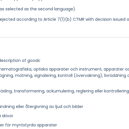
 was selected as the second language).
jected according to Article 7(1)(b) CTMR with decision issued 
description of goods:
 kinematografiska, optiska apparater och instrument, apparater o
ägning, mätning, signalering, kontroll (övervakning), livräddning
xling, transformering, ackumulering, reglering eller kontrollerin
ndning eller återgivning av ljud och bilder
 skivor
r för myntstyrda apparater