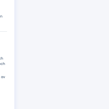
on
ch
 och
g av